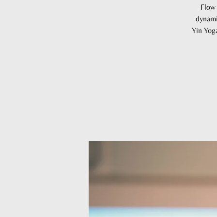
Flow 
dynami
Yin Yog