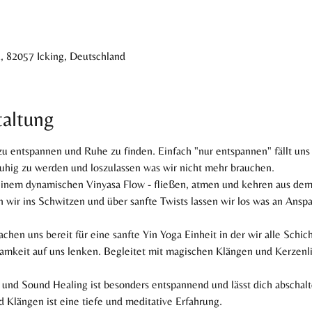
2, 82057 Icking, Deutschland
taltung
zu entspannen und Ruhe zu finden. Einfach "nur entspannen" fällt un
uhig zu werden und loszulassen was wir nicht mehr brauchen.
einem dynamischen Vinyasa Flow - fließen, atmen und kehren aus dem
ir ins Schwitzen und über sanfte Twists lassen wir los was an Ansp
achen uns bereit für eine sanfte Yin Yoga Einheit in der wir alle Schi
mkeit auf uns lenken. Begleitet mit magischen Klängen und Kerzenlich
 und Sound Healing ist besonders entspannend und lässt dich abscha
d Klängen ist eine tiefe und meditative Erfahrung.