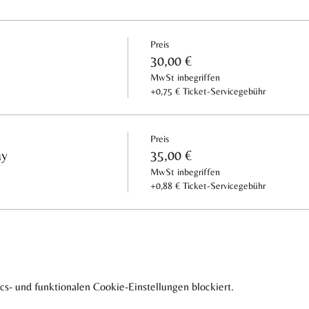
elbst sein" animiert wirst. Wir sind eine Oase, zu der jeder herzlic
nommen wird.
Preis
te auszurollen, dich zu bewegen, loszulassen, dich wohlzufühlen un
30,00 €
MwSt inbegriffen
as happy healthy Frühstück - und wir versprechen euer Tag wird einf
+0,75 € Ticket-Servicegebühr
euer Frühstück mitnehmen wollt oder es direkt vor Ort genießt. Wähle 
Preis
ay
35,00 €
MwSt inbegriffen
+0,88 € Ticket-Servicegebühr
s- und funktionalen Cookie-Einstellungen blockiert.