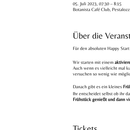
05. Juli 2023, 07:30 – 8:15
Botanista Café Club, Pestaloz
Über die Verans
Für den absoluten Happy Start
Wir starten mit einem
aktivie
Auch wenn es vielleicht mal ku
versuchen so wenig wie mögli
Danach gibt es ein kleines
Früh
Ihr entscheidet selbst ob ihr d
Frühstück genießt und dann viel
Das Botanista im Glockenbach: 
Hier gibt es die perfekte Kom
bietet einen Zufluchtsort mit
Tickets