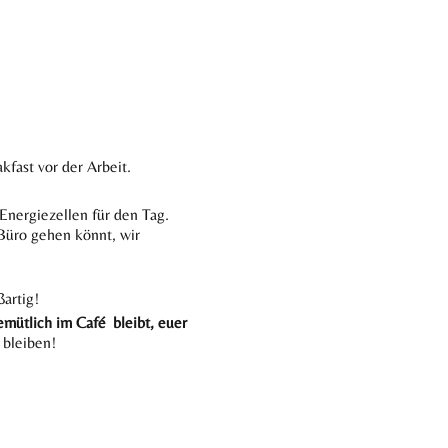
kfast vor der Arbeit.
Energiezellen für den Tag.
 Büro gehen könnt, wir
ßartig!
emütlich im Café bleibt, euer
bleiben!
e healthiest way!
ne Verzicht. Das Botanista
e inspiriert wirst und zum