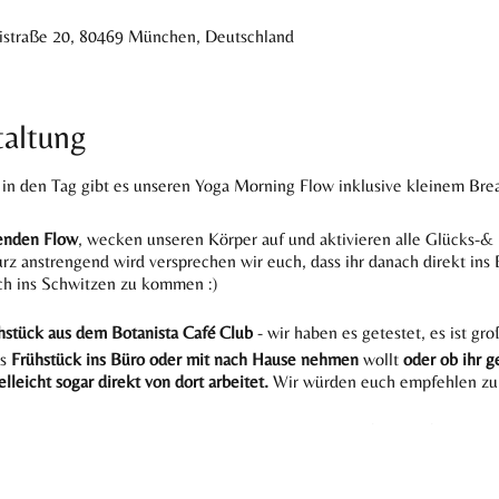
zistraße 20, 80469 München, Deutschland
taltung
 in den Tag gibt es unseren Yoga Morning Flow inklusive kleinem Brea
renden Flow
, wecken unseren Körper auf und aktivieren alle Glücks-& 
rz anstrengend wird versprechen wir euch, dass ihr danach direkt ins
ch ins Schwitzen zu kommen :)
stück aus dem Botanista Café Club
- wir haben es getestet, es ist gro
as
Frühstück ins Büro oder mit nach Hause nehmen
wollt
oder ob ihr g
leicht sogar direkt von dort arbeitet.
Wir würden euch empfehlen zu 
A place to re-energize - where you can enjoy your favorite food in th
bination aus genussvollem Erlebnis und bewusster Ernährung - ganz oh
 vielen Facetten, an dem Du runterkommen kannst, durch neue Eindrück