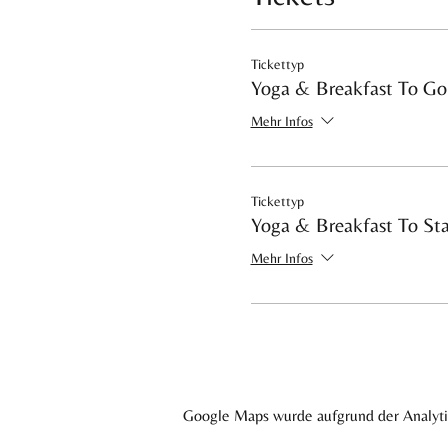
Genießen, Wohlfühlen und "du s
Lächeln auf den Lippen aufge
Tickettyp
Der perfekte Ort um deine Mat
Yoga & Breakfast To Go
den Tag zu beginnen.
Mehr Infos
45 Minuten Yoga am Morgen - d
Ihr entscheidet selbst ob ihr 
Ticket aus.
Tickettyp
Yoga & Breakfast To St
Mehr Infos
Google Maps wurde aufgrund der Analytic